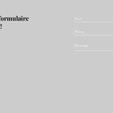
formulaire
!