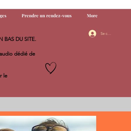
ages
Prendre un rendez-vous
More
Se connecter
N BAS DU SITE.
audio dédié de
 le