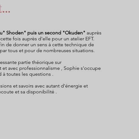
...
veau" Shoden" puis un second "Okuden"
auprès
tte fois auprès d'elle pour un atelier EFT.
fin de donner un sens à cette technique de
e par tous et pour de nombreuses situations.
éressante partie théorique sur
t et avec professionnalisme , Sophie s'occupe
à toutes les questions .
ions et savoirs avec autant d'énergie et
coute et sa disponibilité .