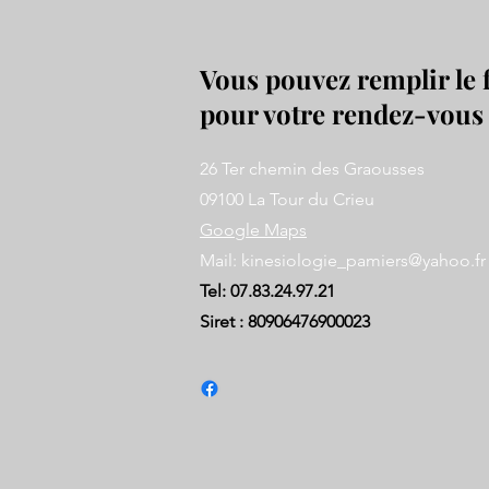
Vous pouvez remplir le 
pour votre rendez-vous 
26 Ter chemin des Graousses
09100 La Tour du Crieu
Google Maps
Mail:
kinesiologie_pamiers@yahoo.fr
Tel: 07.83.24.97.21
Siret : 80906476900023