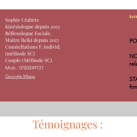
Acc
Sophie Crabère
Kinésiologue depuis 2015
Réflexologue Faciale,
Maître Reiki depuis 2015
PO
Constellations F. individ.
(méthode SC)
NO
Couple (Méthode SC)
rel
Mob : 0783249721
Google Maps
ST
for
Témoignages :