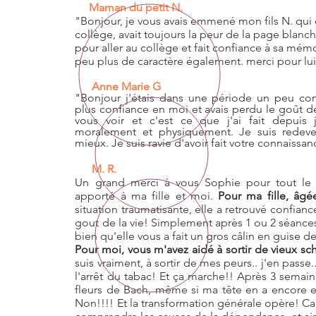
Maman du petit N.
"Bonjour, je vous avais emmené mon fils N. qui ét
collège, avait toujours la peur de la page blanche
pour aller au collège et fait confiance à sa mémoi
peu plus de caractère également. merci pour lu
Anne Marie G
"Bonjour j'étais dans une période un peu co
plus confiance en moi et avais perdu le goût de 
vous voir et c'est ce que j'ai fait depu
moralement et physiquement. Je suis redeve
mieux. Je suis ravie d'avoir fait votre connaissa
M. R.
Un grand merci à vous Sophie pour tout le 
apporté à ma fille et moi.
Pour ma fille, âgé
situation traumatisante, elle a retrouvé confiance
gout de la vie! Simplement après 1 ou 2 séances!
bien qu'elle vous a fait un gros câlin en guise d
Pour moi, vous m'avez aidé à sortir de vieux s
suis vraiment, à sortir de mes peurs.. j'en pass
l'arrêt du tabac! Et ça marche!! Après 3 semain
fleurs de Bach, même si ma tête en a encore e
Non!!!! Et la transformation générale opère! Ca