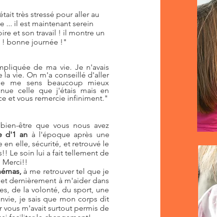
ait très stressé pour aller au
 ... il est maintenant serein
re et son travail ! il montre un
i ! bonne journée !"
mpliquée de ma vie. Je n'avais
la vie. On m'a conseillé d'aller
is je me sens beaucoup mieux
nue celle que j'étais mais en
nce et vous remercie infiniment."
bien-être que vous nous avez
e d'1 an
à l'époque après une
 en elle, sécurité, et retrouvé le
! Le soin lui a fait tellement de
e Merci!!
chémas,
à me retrouver tel que je
e..et dernièrement à m'aider dans
es, de la volonté, du sport, une
nvie, je sais que mon corps dit
r vous m'avait surtout permis de