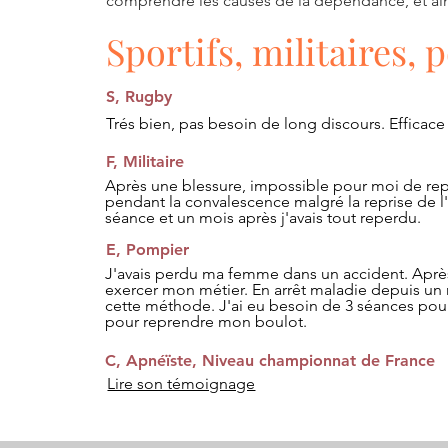
comprendre les causes de la dépendance, et ains
Sportifs, militaires,
S, Rugby
Trés bien, pas besoin de long discours. Efficace
F, Militaire
Après une blessure, impossible pour moi de rep
pendant la convalescence malgré la reprise de l'
séance et un mois après j'avais tout reperdu.
E, Pompier
J'avais perdu ma femme dans un accident. Après c
exercer mon métier. En arrêt maladie depuis 
cette méthode. J'ai eu besoin de 3 séances pou
pour reprendre mon boulot.
C, Apnéïste, Niveau championnat de France
Lire son témoignage