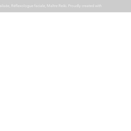
lisée, Réflexologue faciale, Maître Reiki
. Proudly created with