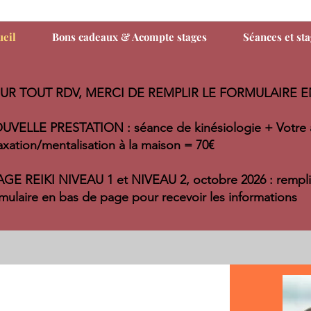
ueil
Bons cadeaux & Acompte stages
Séances et st
UR TOUT RDV, MERCI DE REMPLIR LE FORMULAIRE E
UVELLE PRESTATION : séance de kinésiologie + Votre 
axation/
mentalisation à la maison = 70€
AGE REIKI NIVEAU 1 et NIVEAU 2, octobre 2026 : remplir
mulaire en bas de page pour recevoir les informations