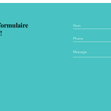
formulaire
!