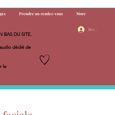
ages
Prendre un rendez-vous
More
Se connecter
N BAS DU SITE.
audio dédié de
 le
 faciale