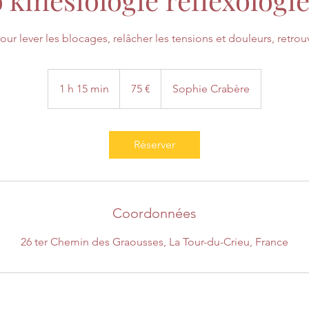
ur lever les blocages, relâcher les tensions et douleurs, retrouve
75
euros
1 h 15 min
1
75 €
Sophie Crabère
1
5
m
Réserver
i
n
Coordonnées
26 ter Chemin des Graousses, La Tour-du-Crieu, France