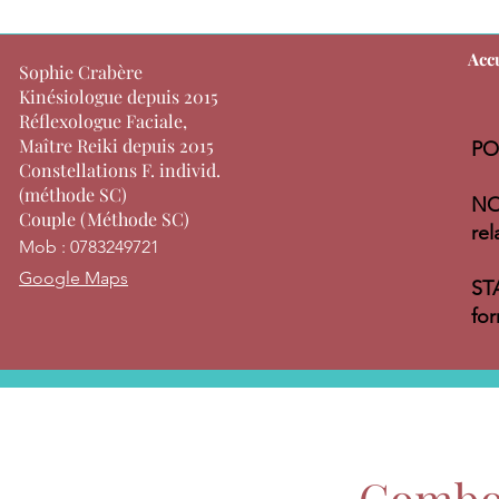
Acc
Sophie Crabère
Kinésiologue depuis 2015
Réflexologue Faciale,
Maître Reiki depuis 2015
PO
Constellations F. individ.
(méthode SC)
NO
Couple (Méthode SC)
rel
Mob : 0783249721
Google Maps
ST
for
Combo k