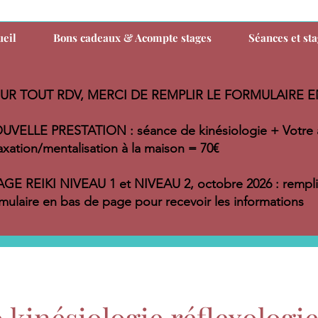
ueil
Bons cadeaux & Acompte stages
Séances et st
UR TOUT RDV, MERCI DE REMPLIR LE FORMULAIRE E
UVELLE PRESTATION : séance de kinésiologie + Votre 
axation/
mentalisation à la maison = 70€
AGE REIKI NIVEAU 1 et NIVEAU 2, octobre 2026 : remplir
mulaire en bas de page pour recevoir les informations
inésiologie réflexologie